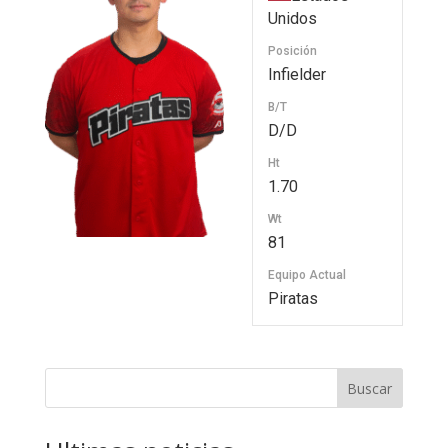
Unidos
Posición
Infielder
B/T
D/D
Ht
1.70
Wt
81
Equipo Actual
Piratas
Buscar