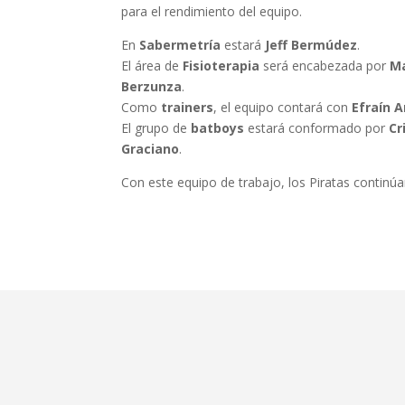
para el rendimiento del equipo.
En
Sabermetría
estará
Jeff Bermúdez
.
El área de
Fisioterapia
será encabezada por
Ma
Berzunza
.
Como
trainers
, el equipo contará con
Efraín 
El grupo de
batboys
estará conformado por
Cr
Graciano
.
Con este equipo de trabajo, los Piratas contin