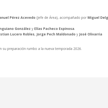
nuel Pérez Acevedo
(Jefe de Área), acompañado por
Miguel Del
Anguiano González
y
Elías Pacheco Espinosa
.
istian Lucero Robles
,
Jorge Pech Maldonado
y
José Olivarria
úan su preparación rumbo a la nueva temporada 2026.