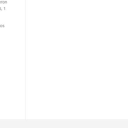
eron
B, 1
gos