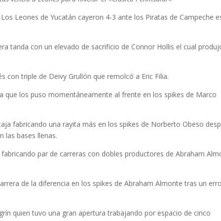
.- Los Leones de Yucatán cayeron 4-3 ante los Piratas de Campeche e
era tanda con un elevado de sacrificio de Connor Hollis el cual produj
con triple de Deivy Grullón que remolcó a Eric Filia.
era que los puso momentáneamente al frente en los spikes de Marco
.
ntaja fabricando una rayita más en los spikes de Norberto Obeso des
n las bases llenas.
a fabricando par de carreras con dobles productores de Abraham Alm
rrera de la diferencia en los spikes de Abraham Almonte tras un err
grín quien tuvo una gran apertura trabajando por espacio de cinco