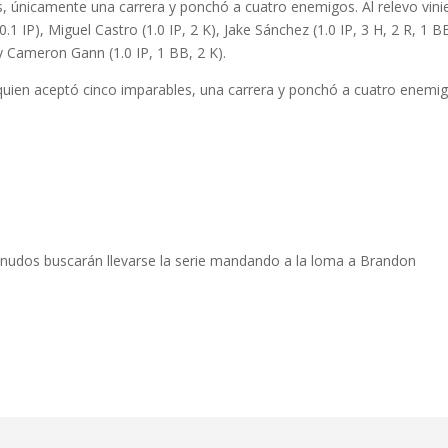
s, únicamente una carrera y ponchó a cuatro enemigos. Al relevo vini
1 IP), Miguel Castro (1.0 IP, 2 K), Jake Sánchez (1.0 IP, 3 H, 2 R, 1 B
, y Cameron Gann (1.0 IP, 1 BB, 2 K).
 quien aceptó cinco imparables, una carrera y ponchó a cuatro enemi
enudos buscarán llevarse la serie mandando a la loma a Brandon