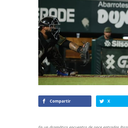
Compartir
X
En un dramático encuentro de once entradas Pirat