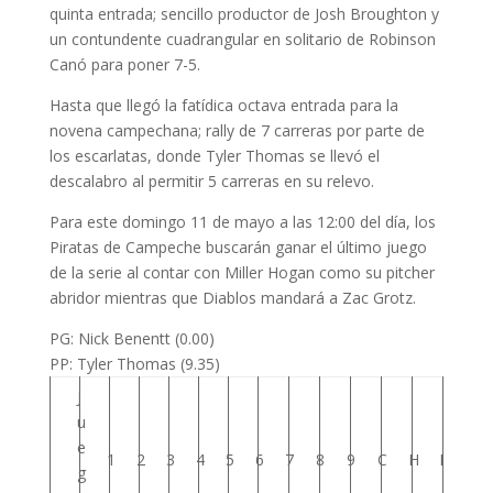
quinta entrada; sencillo productor de Josh Broughton y
un contundente cuadrangular en solitario de Robinson
Canó para poner 7-5.
Hasta que llegó la fatídica octava entrada para la
novena campechana; rally de 7 carreras por parte de
los escarlatas, donde Tyler Thomas se llevó el
descalabro al permitir 5 carreras en su relevo.
Para este domingo 11 de mayo a las 12:00 del día, los
Piratas de Campeche buscarán ganar el último juego
de la serie al contar con Miller Hogan como su pitcher
abridor mientras que Diablos mandará a Zac Grotz.
PG: Nick Benentt (0.00)
PP: Tyler Thomas (9.35)
J
u
e
1
2
3
4
5
6
7
8
9
C
H
E
g