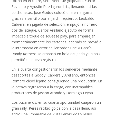
forma en el cierre, Seth Beer fue golpeado, Yunior
Severino y Agustín Ruiz ligaron hits, llenando así las
colchonetas, José Godoy colocó una en la goma
gracias a sencillo por el jardín izquierdo, Leobaldo
Cabrera, en jugada de selección, empujó la número
dos del ataque, Carlos Arellano ejecutó de forma
impecable toque de squeeze play, para emparejar
momentáneamente los cartones, además se movió a
la intermedia en error del lanzador Onelki García,
Randy Romero se embasó en bola ocupada y un balk
permitió un nuevo registro.
En la cuarta congestionaron los senderos mediante
pasaportes a Godoy, Cabrera y Arellano, entonces
Romero elevó lejano consiguiendo una producción. En
la octava regresaron a la carga, con inatrapables
productores de Jasson Atondo y Domingo Leyba.
Los bucaneros, en su cuarta oportunidad cuajaron un
gran rally, Pérez recibió golpe con la casa llena, así
entró una, imparable de Rusell envió dos y Jesús